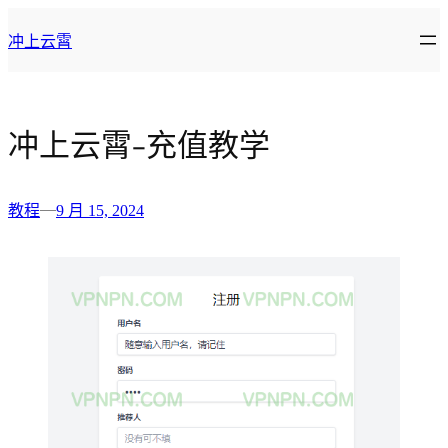
跳
冲上云霄
至
内
容
冲上云霄-充值教学
—
教程
9 月 15, 2024