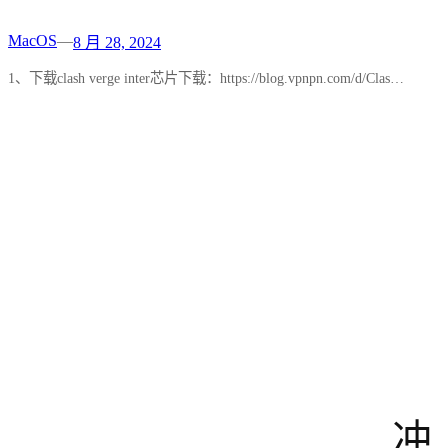
MacOS
—
8 月 28, 2024
1、下载clash verge inter芯片下载：https://blog.vpnpn.com/d/Clas…
冲